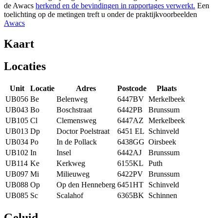
de Awacs
herkend en de bevindingen in rapportages verwerkt.
Een
toelichting op de metingen treft u onder de praktijkvoorbeelden
Awacs
Kaart
Locaties
Unit
Locatie
Adres
Postcode
Plaats
UB056
Be
Belenweg
6447BV
Merkelbeek
UB043
Bo
Boschstraat
6442PB
Brunssum
UB105
Cl
Clemensweg
6447AZ
Merkelbeek
UB013
Dp
Doctor Poelstraat
6451 EL
Schinveld
UB034
Po
In de Pollack
6438GG
Oirsbeek
UB102
In
Insel
6442AJ
Brunssum
UB114
Ke
Kerkweg
6155KL
Puth
UB097
Mi
Milieuweg
6422PV
Brunssum
UB088
Op
Op den Henneberg
6451HT
Schinveld
UB085
Sc
Scalahof
6365BK
Schinnen
Geluid