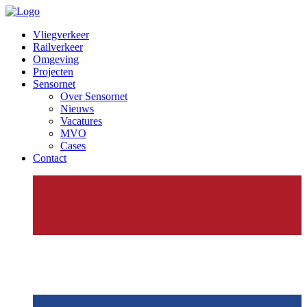
Vliegverkeer
Railverkeer
Omgeving
Projecten
Sensornet
Over Sensornet
Nieuws
Vacatures
MVO
Cases
Contact